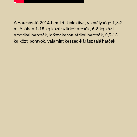
A Harcsás-tó 2014-ben lett kialakítva, vízmélysége 1,8-2
m. A tóban 1-15 kg közti szürkeharcsák, 6-8 kg közti
amerikai harcsák, időszakosan afrikai harcsák, 0,5-15
kg közti pontyok, valamint keszeg-kárász találhatóak.