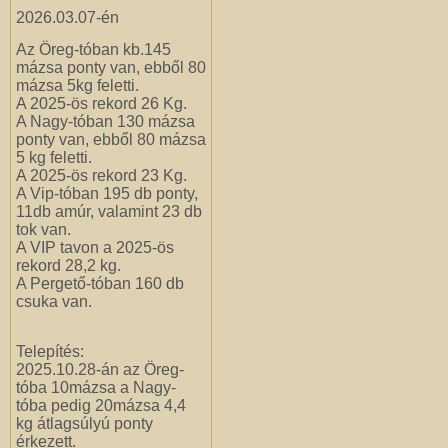
2026.03.07-én
Az Öreg-tóban kb.145
mázsa ponty van, ebből 80
mázsa 5kg feletti.
A 2025-ös rekord 26 Kg.
A Nagy-tóban 130 mázsa
ponty van, ebből 80 mázsa
5 kg feletti.
A 2025-ös rekord 23 Kg.
A Vip-tóban 195 db ponty,
11db amúr, valamint 23 db
tok van.
A VIP tavon a 2025-ös
rekord 28,2 kg.
A Pergető-tóban 160 db
csuka van.
Telepítés:
2025
.10.28-án az Öreg-
tóba 10mázsa a Nagy-
tóba pedig 20mázsa 4,4
kg átlagsúlyú ponty
érkezett.