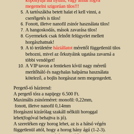
kopoltyúja alá nyúlni, vagy annál fogva
megemelni szigorúan tilos!!!
A tartószákba betett halat el kell vinni, a
cserélgetés is tilos!
Fonott, illetve nanofil zsinór használata tilos!
A hangoskodás, mások zavarása tilos!
Gyermekek csak felnőtt felügyelet mellett
horgászhatnak!
A tó területére
háziállatot
mérettől függetlenül tilos
behozni, mivel az őrkutyáink ugatása zavarná a
többi vendéget!
A VIP tavon a fentieken kívül nagy méretű
merítőháló és nagyhalas halpárna használata
kötelező, a bojlis horgászat nem megengedett.
Pergető-tó házirend:
A pergető tóra a napijegy 6.500 Ft.
Maximális zsinórméret: monofil: 0,22mm,
fonott, illetve nanofil 0,14mm
Horgászni kizárólag szakáll nélküli horoggal
lehet(fogóval behajtva is jó).
A szereléken egy horog lehet, az is a hátsó végén
függetlenül attól, hogy a horog hány ágú (1-2-3).