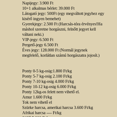
Napijegy: 3.900 Ft
10+1 alkalmas bérlet: 39.000 Ft
Látogató jegy: 500Ft (egy megváltott jegyhez egy
kisérő ingyen bemehet)
Gyerekjegy: 2.500 Ft (Harcsás-tóra érvényes!Ha
máshol szeretne horgászni, felnőtt jegyet kell
váltani neki.)
VIP-jegy: 6.500 Ft
Pergető-jegy 6.500 Ft
Éves jegy: 128.000 Ft (Normál jegynek
megfelelő, korlátlan számú horgászatra jojosít.)
Ponty 0-5 kg-osig:1.800 Ft/kg
Ponty 5-7 kg-osig 2.100 Ft/kg
Ponty 7-10 kg-osig 4.000 Ft/kg
Ponty 10-12 kg-osig 6.000 Ft/kg
Ponty 12kg-os felett nem vihető el.
Amur 1.600 Ft/kg
Tok nem vihető el
Szürke harcsa, amerikai harcsa 3.600 Ft/kg
Afrikai harcsa ---- Ft/kg