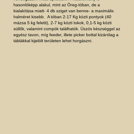
hasonlóképp alakul, mint az Öreg-tóban, de a
kialakítása miatt- 4 db sziget van benne- a maximális
halméret kisebb. A tóban 2-17 Kg közti pontyok (40
mázsa 5 kg feletti), 2-7 kg közti tokok, 0,1-5 kg közti
süllők, valamint compók találhatók. Úszós készséggel az
egyész tavon, míg feeder, illete picker bottal kizárólag a
táblákkal kijelölt területen lehet horgászni.