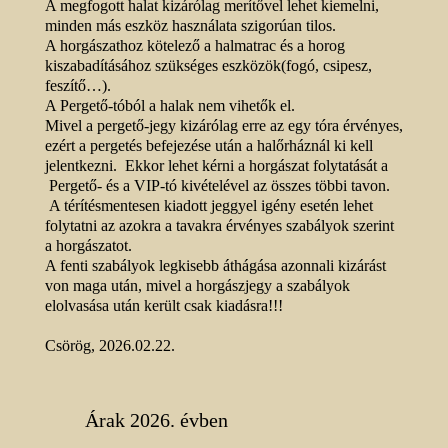
A megfogott halat kizárólag merítővel lehet kiemelni,
minden más eszköz használata szigorúan tilos.
A horgászathoz kötelező a halmatrac és a horog
kiszabadításához szükséges eszközök(fogó, csipesz,
feszítő…).
A Pergető-tóból a halak nem vihetők el.
Mivel a pergető-jegy kizárólag erre az egy tóra érvényes,
ezért a pergetés befejezése után a halőrháznál ki kell
jelentkezni. Ekkor lehet kérni a horgászat folytatását a
Pergető- és a VIP-tó kivételével az összes többi tavon.
A térítésmentesen kiadott jeggyel igény esetén lehet
folytatni az azokra a tavakra érvényes szabályok szerint
a horgászatot.
A fenti szabályok legkisebb áthágása azonnali kizárást
von maga után, mivel a horgászjegy a szabályok
elolvasása után került csak kiadásra!!!
Csörög, 2026.02.22.
Árak 2026. évben