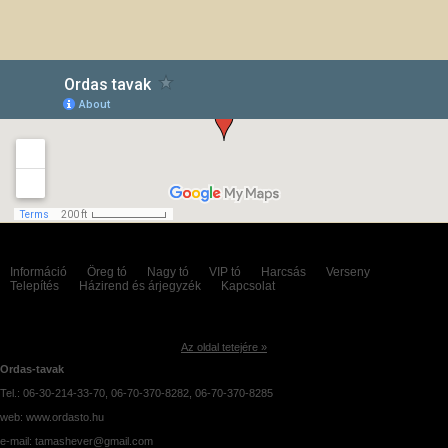
Információ
Öreg tó
Nagy tó
VIP tó
Harcsás
Verseny
Telepítés
Házirend és árjegyzék
Kapcsolat
Az oldal tetejére »
Ordas-tavak
Tel.: 06-30-214-33-70, 06-70-370-8282, 06-70-370-8285
web: www.ordasto.hu
e-mail: tamashever@gmail.com