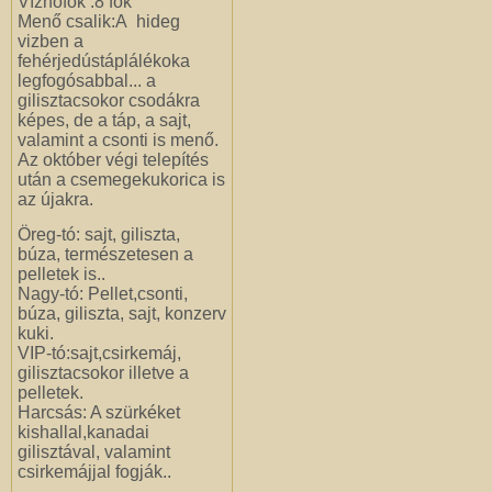
Vízhőfok :8 fok
Menő csalik:A hideg
vizben a
fehérjedústáplálékoka
legfogósabbal... a
gilisztacsokor csodákra
képes, de a táp, a sajt,
valamint a csonti is menő.
Az október végi telepítés
után a csemegekukorica is
az újakra.
Öreg-tó: sajt, giliszta,
búza, természetesen a
pelletek is..
Nagy-tó: Pellet,csonti,
búza, giliszta, sajt, konzerv
kuki.
VIP-tó:sajt,csirkemáj,
gilisztacsokor illetve a
pelletek.
Harcsás: A szürkéket
kishallal,kanadai
gilisztával, valamint
csirkemájjal fogják..