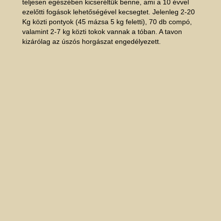
teljesen egészében kicseréltük benne, ami a 10 évvel
ezelőtti fogások lehetőségével kecsegtet. Jelenleg 2-20
Kg közti pontyok (45 mázsa 5 kg feletti), 70 db compó,
valamint 2-7 kg közti tokok vannak a tóban. A tavon
kizárólag az úszós horgászat engedélyezett.