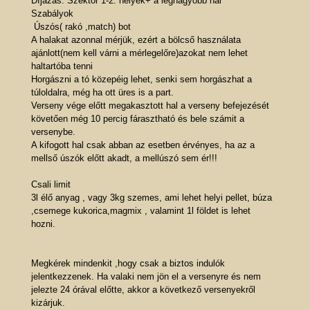
Dìjazás: Szektor 1-2. helyek+ a legnagyobb hal
Szabályok
Úszós( rakó ,match) bot
A halakat azonnal mérjük, ezért a bölcső használata
ajánlott(nem kell várni a mérlegelőre)azokat nem lehet
haltartóba tenni
Horgászni a tó közepéig lehet, senki sem horgászhat a
túloldalra, még ha ott üres is a part.
Verseny vége előtt megakasztott hal a verseny befejezését
követően még 10 percig fárasztható és bele számit a
versenybe.
A kifogott hal csak abban az esetben érvényes, ha az a
mellső úszók előtt akadt, a mellúszó sem ér!!!
Csali limit
3l élő anyag , vagy 3kg szemes, ami lehet helyi pellet, búza
,csemege kukorica,magmix , valamint 1l földet is lehet
hozni.
Megkérek mindenkit ,hogy csak a biztos indulók
jelentkezzenek. Ha valaki nem jön el a versenyre és nem
jelezte 24 órával előtte, akkor a következő versenyekről
kizárjuk.