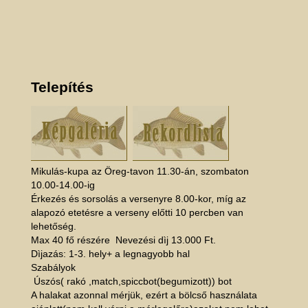
Telepítés
Mikulás-kupa az Öreg-tavon 11.30-án, szombaton
10.00-14.00-ig
Érkezés és sorsolás a versenyre 8.00-kor, míg az
alapozó etetésre a verseny előtti 10 percben van
lehetőség.
Max 40 fő részére Nevezési dìj 13.000 Ft.
Dìjazás: 1-3. hely+ a legnagyobb hal
Szabályok
Úszós( rakó ,match,spiccbot(begumizott)) bot
A halakat azonnal mérjük, ezért a bölcső használata