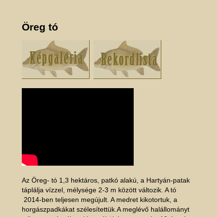
E-mail cím:
tamashever@gmail.com
Öreg tó
Az Öreg- tó 1,3 hektáros, patkó alakú, a Hartyán-patak
táplálja vízzel, mélysége 2-3 m között változik. A tó
2014-ben teljesen megújult. A medret kikotortuk, a
horgászpadkákat szélesítettük.A meglévő halállományt