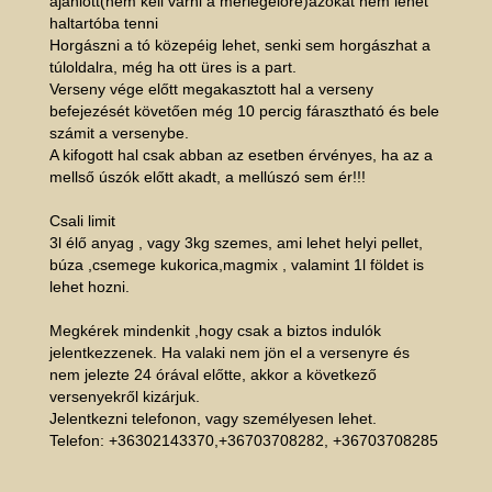
ajánlott(nem kell várni a mérlegelőre)azokat nem lehet
haltartóba tenni
Horgászni a tó közepéig lehet, senki sem horgászhat a
túloldalra, még ha ott üres is a part.
Verseny vége előtt megakasztott hal a verseny
befejezését követően még 10 percig fárasztható és bele
számit a versenybe.
A kifogott hal csak abban az esetben érvényes, ha az a
mellső úszók előtt akadt, a mellúszó sem ér!!!
Csali limit
3l élő anyag , vagy 3kg szemes, ami lehet helyi pellet,
búza ,csemege kukorica,magmix , valamint 1l földet is
lehet hozni.
Megkérek mindenkit ,hogy csak a biztos indulók
jelentkezzenek. Ha valaki nem jön el a versenyre és
nem jelezte 24 órával előtte, akkor a következő
versenyekről kizárjuk.
Jelentkezni telefonon, vagy személyesen lehet.
Telefon: +36302143370,+36703708282, +36703708285