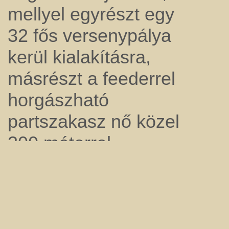
mellyel egyrészt egy
32 fős versenypálya
kerül kialakításra,
másrészt a feederrel
horgászható
partszakasz nő közel
300 méterrel.
A Pergető-tavat 1-9 kg
közti csukákkal
telepítettük. Ezen a
tavon max. 6 fő