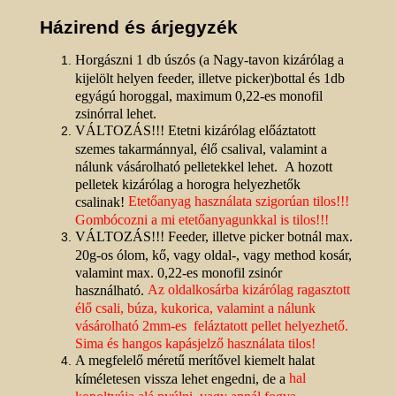
Házirend és árjegyzék
Horgászni 1 db úszós (a Nagy-tavon kizárólag a
kijelölt helyen feeder, illetve picker)bottal és 1db
egyágú horoggal, maximum 0,22-es monofil
zsinórral lehet.
VÁLTOZÁS!!! Etetni kizárólag előáztatott
szemes takarmánnyal, élő csalival, valamint a
nálunk vásárolható pelletekkel lehet. A hozott
pelletek kizárólag a horogra helyezhetők
Etetőanyag használata szigorúan tilos!!!
csalinak!
Gombócozni a mi etetőanyagunkkal is tilos!!!
VÁLTOZÁS!!! Feeder, illetve picker botnál max.
20g-os ólom, kő, vagy oldal-, vagy method kosár,
valamint max. 0,22-es monofil zsinór
Az oldalkosárba kizárólag ragasztott
használható.
élő csali, búza, kukorica, valamint a nálunk
vásárolható 2mm-es feláztatott pellet helyezhető.
Sima és hangos kapásjelző használata tilos!
A megfelelő méretű merítővel kiemelt halat
hal
kíméletesen vissza lehet engedni, de a