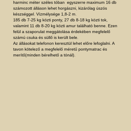
harminc méter széles tóban egyszerre maximum 16 db
számozott álláson lehet horgászni, kizárólag úszós
készséggel. Vízmélysége 1,8-2 m.
185 db 7-25 kg közti ponty, 27 db 8-18 kg közti tok,
valamint 11 db 8-20 kg közti amur található benne. Ezen
felül a szaporulat meggátolása érdekében megfelelő
számú csuka és süllő is került bele.
Az állásokat telefonon keresztül lehet előre lefoglalni. A
tavon kötelező a megfelelő méretű pontymatrac és
merítő(minden bérelhető a tónál).