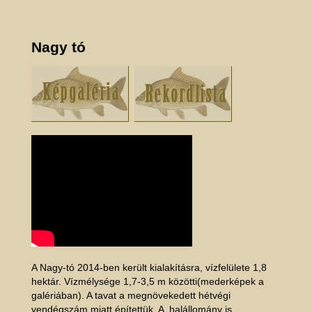
Nagy tó
A Nagy-tó 2014-ben került kialakításra, vízfelülete 1,8
hektár. Vízmélysége 1,7-3,5 m közötti(mederképek a
galériában). A tavat a megnövekedett hétvégi
vendégszám miatt építettük. A halállomány is