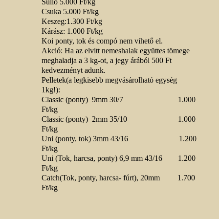
Süllő 5.000 Ft/kg
Csuka 5.000 Ft/kg
Keszeg:1.300 Ft/kg
Kárász: 1.000 Ft/kg
Koi ponty, tok és compó nem vihető el.
Akció: Ha az elvitt nemeshalak együttes tömege
meghaladja a 3 kg-ot, a jegy árából 500 Ft
kedvezményt adunk.
Pelletek(a legkisebb megvásárolható egység
1kg!):
Classic (ponty) 9mm 30/7 1.000
Ft/kg
Classic (ponty) 2mm 35/10 1.000
Ft/kg
Uni (ponty, tok) 3mm 43/16 1.200
Ft/kg
Uni (Tok, harcsa, ponty) 6,9 mm 43/16 1.200
Ft/kg
Catch(Tok, ponty, harcsa- fúrt), 20mm 1.700
Ft/kg