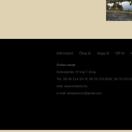
Információ
Öreg tó
Nagy tó
VIP tó
Ordas-tavak
Nyitvatartás: H-V-ig 7-16-ig
Tel.: 06-30-214-33-70, 06-70-370-8282, 06-70-370-
web: www.ordasto.hu
e-mail: tamashever@gmail.com