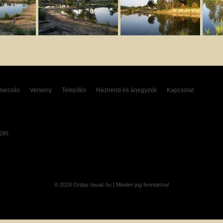
Harcsás
Verseny
Telepítés
Házirend és árjegyzék
Kapcsolat
8285
© 2026 Ordas-tavak.hu | Minden jog fenntartva!