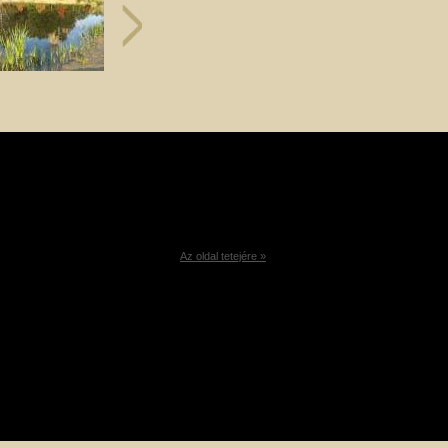
Az oldal tetejére »