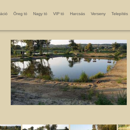
áció
Öreg tó
Nagy tó
VIP tó
Harcsás
Verseny
Telepítés